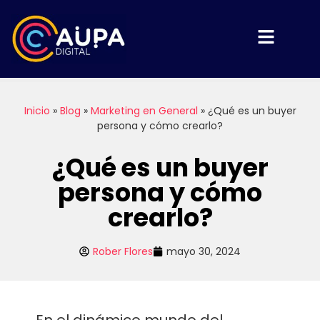
Inicio
»
Blog
»
Marketing en General
»
¿Qué es un buyer
persona y cómo crearlo?
¿Qué es un buyer
persona y cómo
crearlo?
Rober Flores
mayo 30, 2024
En el dinámico mundo del