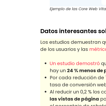
Ejemplo de las Core Web Vit
Datos interesantes so
Los estudios demuestran qu
de los usuarios y las
métric
Un estudio demostró
qu
hay un
24 % menos de p
Por cada reducción de 
tasa de conversión we
Al reducir un 0,2 % lo
las vistas de página
por
el porcentaje de rebote