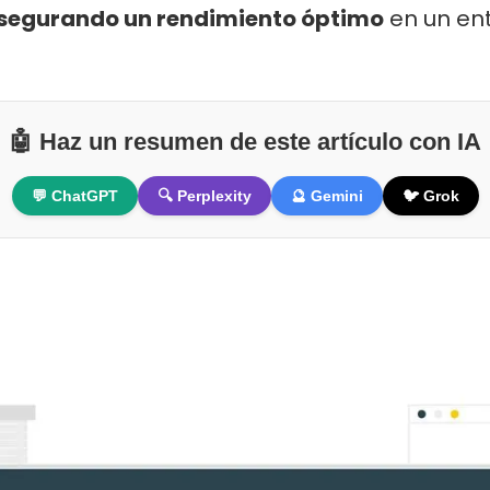
segurando un rendimiento óptimo
en un en
🤖 Haz un resumen de este artículo con IA
💬 ChatGPT
🔍 Perplexity
🔮 Gemini
🐦 Grok