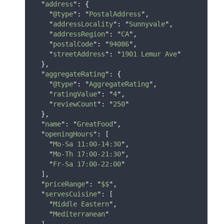
"
address
"
: 
{
"
@type
"
:
"
PostalAddress
"
,
"
addressLocality
"
:
"
Sunnyvale
"
,
"
addressRegion
"
:
"
CA
"
,
"
postalCode
"
:
"
94086
"
,
"
streetAddress
"
:
"
1901 Lemur Ave
"
},
"
aggregateRating
"
: 
{
"
@type
"
:
"
AggregateRating
"
,
"
ratingValue
"
:
"
4
"
,
"
reviewCount
"
:
"
250
"
},
"
name
"
: 
"
GreatFood
"
,
"
openingHours
"
: [
"
Mo-Sa 11:00-14:30
"
,
"
Mo-Th 17:00-21:30
"
,
"
Fr-Sa 17:00-22:00
"
  ]
,
"
priceRange
"
: 
"
$$
"
,
"
servesCuisine
"
: [
"
Middle Eastern
"
,
"
Mediterranean
"
  ]
,