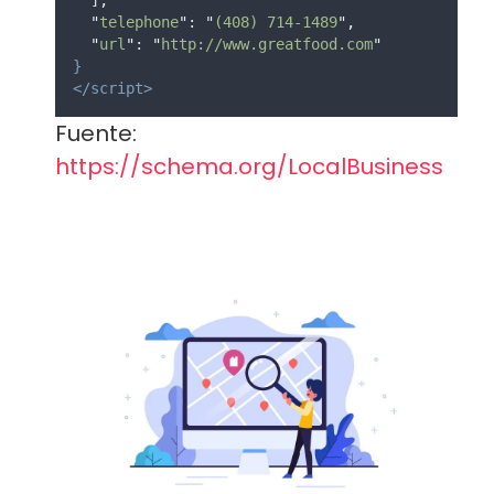
"
telephone
"
: 
"
(408) 714-1489
"
,
"
url
"
: 
"
http://www.greatfood.com
"
}
</script>
Fuente:
https://schema.org/LocalBusiness