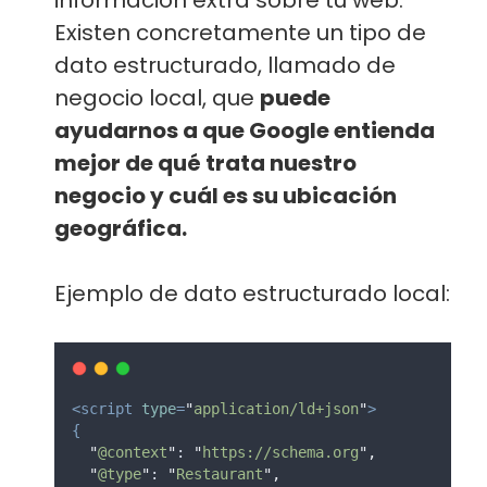
Existen concretamente un tipo de
dato estructurado, llamado de
negocio local, que
puede
ayudarnos a que Google entienda
mejor de qué trata nuestro
negocio y cuál es su ubicación
geográfica.
Ejemplo de dato estructurado local:
<script
type
=
"
application/ld+json
"
>
{
"
@context
"
: 
"
https://schema.org
"
,
"
@type
"
: 
"
Restaurant
"
,